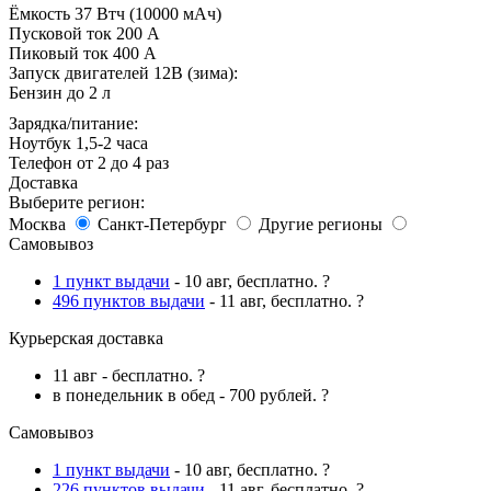
Ёмкость
37 Втч (10000 мАч)
Пусковой ток
200 А
Пиковый ток
400 А
Запуск двигателей 12В (зима):
Бензин
до 2 л
Зарядка/питание:
Ноутбук
1,5-2 часа
Телефон
от 2 до 4 раз
Доставка
Выберите регион:
Москва
Санкт-Петербург
Другие регионы
Самовывоз
1 пункт выдачи
-
10 авг
,
бесплатно
.
?
496 пунктов выдачи
-
11 авг
,
бесплатно
.
?
Курьерская доставка
11 авг
-
бесплатно
.
?
в понедельник в обед
-
700 рублей
.
?
Самовывоз
1 пункт выдачи
-
10 авг
,
бесплатно
.
?
226 пунктов выдачи
-
11 авг
,
бесплатно
.
?