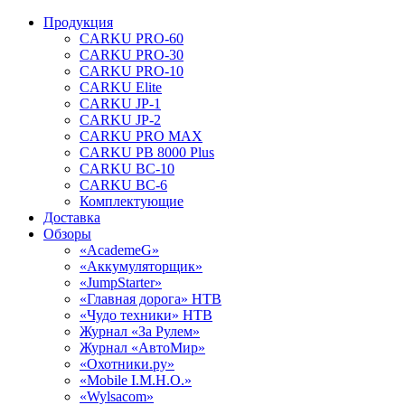
Продукция
CARKU PRO-60
CARKU PRO-30
CARKU PRO-10
CARKU Elite
CARKU JP-1
CARKU JP-2
CARKU PRO MAX
CARKU PB 8000 Plus
CARKU BC-10
CARKU BC-6
Комплектующие
Доставка
Обзоры
«AcademeG»
«Аккумуляторщик»
«JumpStarter»
«Главная дорога» НТВ
«Чудо техники» НТВ
Журнал «За Рулем»
Журнал «АвтоМир»
«Охотники.ру»
«Mobile I.M.H.O.»
«Wylsacom»