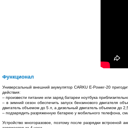
Функционал
Универсальный внешний акумулятор CARKU E-Power-20 пригодитс
действия:
– произвести питание или заряд батареи ноутбука приблизительно
– в зимний сезон обеспечить запуск бензинового двигателя об
двигатель объемом до 5 л, а дизельный двигатель объемом до 2,5
– подзарядить разряженную батарею у мобильного телефона, с
Устройство многоразовое, поэтому после разрядки встроеной ак
заряжается за 4 часа.