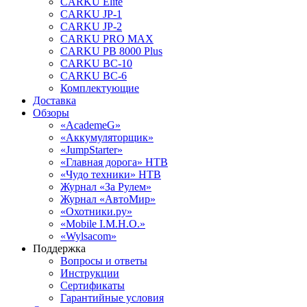
CARKU Elite
CARKU JP-1
CARKU JP-2
CARKU PRO MAX
CARKU PB 8000 Plus
CARKU BC-10
CARKU BC-6
Комплектующие
Доставка
Обзоры
«AcademeG»
«Аккумуляторщик»
«JumpStarter»
«Главная дорога» НТВ
«Чудо техники» НТВ
Журнал «За Рулем»
Журнал «АвтоМир»
«Охотники.ру»
«Mobile I.M.H.O.»
«Wylsacom»
Поддержка
Вопросы и ответы
Инструкции
Сертификаты
Гарантийные условия