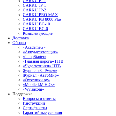
CARKU Elite
CARKU JP-1
CARKU JP-2
CARKU PRO MAX
CARKU PB 8000 Plus
CARKU BC-10
CARKU BC-6
Комплектующие
Доставка
Обзоры
«AcademeG»
«Аккумуляторщик»
«JumpStarter»
«Главная дорога» НТВ
«Чудо техники» НТВ
Журнал «За Рулем»
Журнал «АвтоМир»
«Охотники.ру»
«Mobile I.M.H.O.»
«Wylsacom»
Поддержка
Вопросы и ответы
Инструкции
Сертификаты
Гарантийные условия