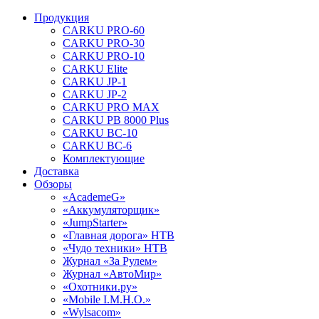
Продукция
CARKU PRO-60
CARKU PRO-30
CARKU PRO-10
CARKU Elite
CARKU JP-1
CARKU JP-2
CARKU PRO MAX
CARKU PB 8000 Plus
CARKU BC-10
CARKU BC-6
Комплектующие
Доставка
Обзоры
«AcademeG»
«Аккумуляторщик»
«JumpStarter»
«Главная дорога» НТВ
«Чудо техники» НТВ
Журнал «За Рулем»
Журнал «АвтоМир»
«Охотники.ру»
«Mobile I.M.H.O.»
«Wylsacom»