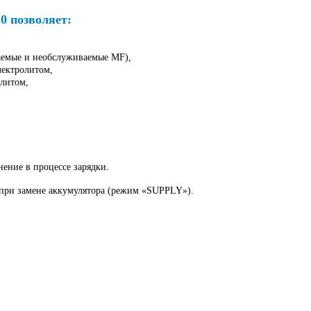
0 позволяет:
аемые и необслуживаемые MF),
лектролитом,
олитом,
нение в процессе зарядки.
 при замене аккумулятора (режим «SUPPLY»).