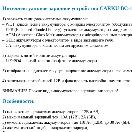
Интеллектуальное зарядное устройство CARKU BC-1
1) заряжать свинцово-кислотные аккумуляторы:
– WET: классические аккумуляторы с жидким электролитом (обслужив
– EFB (Enhanced Flooded Battery): усиленные аккумуляторы с жидким э
– AGM (Absorbent Glass Mat): аккумуляторы с абсорбированным электр
– GEL: аккумуляторы с электролитом в виде застывшего геля,
– CA: аккумуляторы с кальциевым легирующим элементом.
2) заряжать литий-ионные аккумуляторы:
– LiFePO4 – литий-железо-фосфатные аккумуляторы.
3) отображать на дисплее текущее напряжение аккумулятора и его изме
4) запитывать потребителей 12В и фиксировать настройки памяти авто
ВНИМАНИЕ! Прочие виды аккумуляторов заряжать запрещено!
Особенности:
1) напряжение заряжаемых аккумуляторов : 12В и 6В,
2) максимальный зарядный ток: 10А (12В), 2А (6В),
3) емкость заряжаемых аккумуляторов : до 110 Ач (12В), до 30 Ач (6В),
4) автоматический подбор напряжения зарядки,