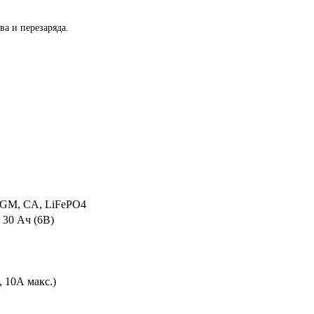
ва и перезаряда.
GM, CA, LiFePO4
о 30 Ач (6В)
, 10А макс.)