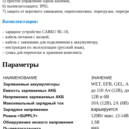
5) простое управление одной кнопкой,
6) пылевлагозащита: IP65,
7) защита от короткого замыкания, переполюсовки, перегрузки, перегре
Комплектация:
– зарядное устройство CARKU BC-10,
– кабель питания с вилкой,
– кабель с зажимами для подключения к аккумулятору,
– инструкция по эксплуатации (русский язык),
– сумка для переноски и хранения комплекта.
Параметры
НАИМЕНОВАНИЕ
ЗНАЧЕНИЕ
WET, EFB, GEL, A
Заряжаемые аккумуляторы
до 110 Ач (12В), д
Емкость заряжаемых АКБ
12В и 6В
Напряжение заряжаемых АКБ
10А (12В), 2А (6В)
Максимальный зарядный ток
варьируется
Зарядное напряжение
120Вт макс. (3-14В
Режим «SUPPLY»
Обнаружение низкого напряжения
1,5В
Пылевлагозащита
IP65