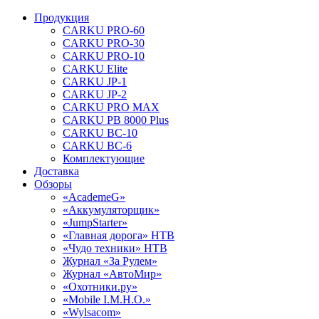
Продукция
CARKU PRO-60
CARKU PRO-30
CARKU PRO-10
CARKU Elite
CARKU JP-1
CARKU JP-2
CARKU PRO MAX
CARKU PB 8000 Plus
CARKU BC-10
CARKU BC-6
Комплектующие
Доставка
Обзоры
«AcademeG»
«Аккумуляторщик»
«JumpStarter»
«Главная дорога» НТВ
«Чудо техники» НТВ
Журнал «За Рулем»
Журнал «АвтоМир»
«Охотники.ру»
«Mobile I.M.H.O.»
«Wylsacom»