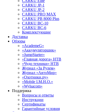
CARKU Elite
CARKU JP-1
CARKU JP-2
CARKU PRO MAX
CARKU PB 8000 Plus
CARKU BC-10
CARKU BC-6
Комплектующие
Доставка
Обзоры
«AcademeG»
«Аккумуляторщик»
«JumpStarter»
«Главная дорога» НТВ
«Чудо техники» НТВ
Журнал «За Рулем»
Журнал «АвтоМир»
«Охотники.ру»
«Mobile I.M.H.O.»
«Wylsacom»
Поддержка
Вопросы и ответы
Инструкции
Сертификаты
Гарантийные условия