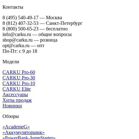
Контакты
8 (495) 540-49-17
— Москва
8 (812) 407-32-53
— Санкт-Петербург
8 (800) 500-65-23
— бесплатно
info@carku.ru — общие вопросы
shop@carku.ru — розница
opt@carku.ru — опт
Пн-Пт: с 9 до 18
Модели
CARKU Pro-60
CARKU Pro-30
CARKU Pro-10
CARKU Elite
Аксессуары
Хиты продаж
Новинки
Обзоры
«AcademeG»
«Аккумуляторщик»
«PowerBank-JumpStarter»