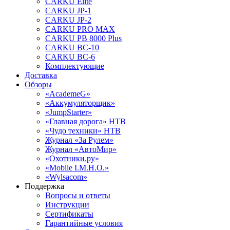
CARKU Elite
CARKU JP-1
CARKU JP-2
CARKU PRO MAX
CARKU PB 8000 Plus
CARKU BC-10
CARKU BC-6
Комплектующие
Доставка
Обзоры
«AcademeG»
«Аккумуляторщик»
«JumpStarter»
«Главная дорога» НТВ
«Чудо техники» НТВ
Журнал «За Рулем»
Журнал «АвтоМир»
«Охотники.ру»
«Mobile I.M.H.O.»
«Wylsacom»
Поддержка
Вопросы и ответы
Инструкции
Сертификаты
Гарантийные условия