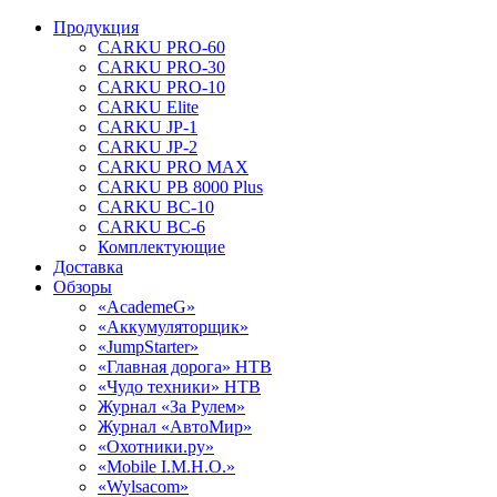
Продукция
CARKU PRO-60
CARKU PRO-30
CARKU PRO-10
CARKU Elite
CARKU JP-1
CARKU JP-2
CARKU PRO MAX
CARKU PB 8000 Plus
CARKU BC-10
CARKU BC-6
Комплектующие
Доставка
Обзоры
«AcademeG»
«Аккумуляторщик»
«JumpStarter»
«Главная дорога» НТВ
«Чудо техники» НТВ
Журнал «За Рулем»
Журнал «АвтоМир»
«Охотники.ру»
«Mobile I.M.H.O.»
«Wylsacom»