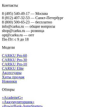
Контакты
8 (495) 540-49-17
— Москва
8 (812) 407-32-53
— Санкт-Петербург
8 (800) 500-65-23
— бесплатно
info@carku.ru — общие вопросы
shop@carku.ru — розница
opt@carku.ru — опт
Пн-Пт: с 9 до 18
Модели
CARKU Pro-60
CARKU Pro-30
CARKU Pro-10
CARKU Elite
Аксессуары
Хиты продаж
Новинки
Обзоры
«AcademeG»
«Аккумуляторщик»
«PowerBank-JumpStarter»