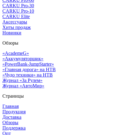
CARKU Pro-60
CARKU Pro-30
CARKU Pro-10
CARKU Elite
Аксессуары
Хиты продаж
Новинки
Обзоры
«AcademeG»
«Аккумуляторщик»
«PowerBank-JumpStarter»
«Главная дорога» на НТВ
«Чудо техники» на НТВ
Журнал «За Рулем»
Журнал «АвтоМир»
Страницы
Главная
Продукция
Доставка
Обзоры
Поддержка
Опт