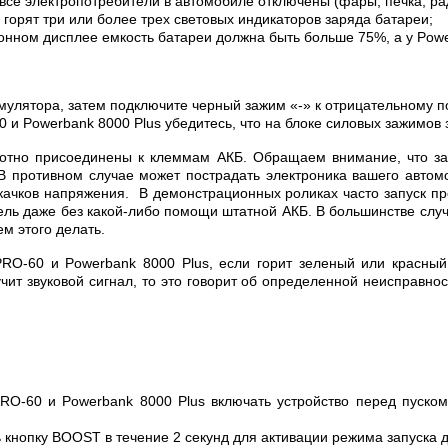
то все электропотребители в автомобиле отключены (фары, печка, р
орят три или более трех световых индикаторов заряда батареи;
онном дисплее емкость батареи должна быть больше 75%, а у Pow
мулятора, затем подключите черный зажим «-» к отрицательному п
и Powerbank 8000 Plus убедитесь, что на блоке силовых зажимов
лотно присоединены к клеммам АКБ. Обращаем внимание, что за
В противном случае может пострадать электроника вашего автом
качков напряжения. В демонстрационных роликах часто запуск пр
атель даже без какой-либо помощи штатной АКБ. В большинстве слу
ем этого делать.
-60 и Powerbank 8000 Plus, если горит зеленый или красный и
т звуковой сигнал, то это говорит об определенной неисправност
O-60 и Powerbank 8000 Plus включать устройство перед пуском 
 кнопку BOOST в течение 2 секунд для активации режима запуска 