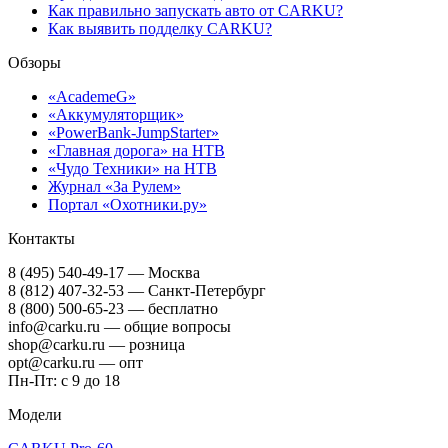
Как правильно запускать авто от CARKU?
Как выявить подделку CARKU?
Обзоры
«AcademeG»
«Аккумуляторщик»
«PowerBank-JumpStarter»
«Главная дорога» на НТВ
«Чудо Техники» на НТВ
Журнал «За Рулем»
Портал «Охотники.ру»
Контакты
8 (495) 540-49-17
— Москва
8 (812) 407-32-53
— Санкт-Петербург
8 (800) 500-65-23
— бесплатно
info@carku.ru — общие вопросы
shop@carku.ru — розница
opt@carku.ru — опт
Пн-Пт: с 9 до 18
Модели