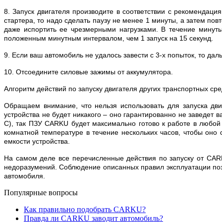
8. Запуск двигателя производите в соответствии с рекомендаци
стартера, то надо сделать паузу не менее 1 минуты, а затем пов
даже испортить ее чрезмерными нагрузками. В течение минуты
положенным минутным интервалом, чем 1 запуск на 15 секунд.
9. Если ваш автомобиль не удалось завести с 3-х попыток, то да
10. Отсоедините силовые зажимы от аккумулятора.
Алгоритм действий по запуску двигателя других транспортных ср
Обращаем внимание, что нельзя использовать для запуска дв
устройства не будет никакого – оно гарантированно не заведет 
С), так ПЗУ CARKU будет максимально готово к работе в любой
комнатной температуре в течение нескольких часов, чтобы оно 
емкости устройства.
На самом деле все перечисленные действия по запуску от CAR
недоразумений. Соблюдение описанных правил эксплуатации поз
автомобиля.
Популярные вопросы
Как правильно подобрать CARKU?
Правда ли CARKU заводит автомобиль?