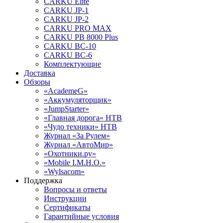
CARKU Elite
CARKU JP-1
CARKU JP-2
CARKU PRO MAX
CARKU PB 8000 Plus
CARKU BC-10
CARKU BC-6
Комплектующие
Доставка
Обзоры
«AcademeG»
«Аккумуляторщик»
«JumpStarter»
«Главная дорога» НТВ
«Чудо техники» НТВ
Журнал «За Рулем»
Журнал «АвтоМир»
«Охотники.ру»
«Mobile I.M.H.O.»
«Wylsacom»
Поддержка
Вопросы и ответы
Инструкции
Сертификаты
Гарантийные условия