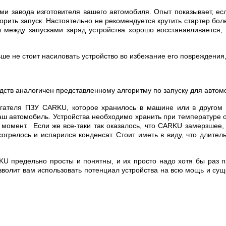
ями завода изготовителя вашего автомобиля. Опыт показывает, ес
торить запуск. Настоятельно не рекомендуется крутить стартер бол
 между запусками заряд устройства хорошо восстанавливается, 
льше не стоит насиловать устройство во избежание его повреждения
едств аналогичен представленному алгоритму по запуску для автом
игателя ПЗУ CARKU, которое хранилось в машине или в другом м
ваш автомобиль. Устройства необходимо хранить при температуре о
 момент. Если же все-таки так оказалось, что CARKU замерзшее,
согрелось и испарился конденсат. Стоит иметь в виду, что длит
KU предельно просты и понятны, и их просто надо хотя бы раз п
волит вам использовать потенциал устройства на всю мощь и суще