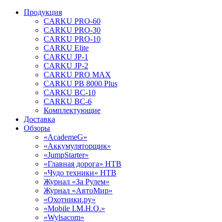
Продукция
CARKU PRO-60
CARKU PRO-30
CARKU PRO-10
CARKU Elite
CARKU JP-1
CARKU JP-2
CARKU PRO MAX
CARKU PB 8000 Plus
CARKU BC-10
CARKU BC-6
Комплектующие
Доставка
Обзоры
«AcademeG»
«Аккумуляторщик»
«JumpStarter»
«Главная дорога» НТВ
«Чудо техники» НТВ
Журнал «За Рулем»
Журнал «АвтоМир»
«Охотники.ру»
«Mobile I.M.H.O.»
«Wylsacom»