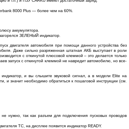
адио и т.п.) и ПЗУ CARKU имеют достаточный заряд:
erbank 8000 Plus — более чем на 60%.
олюсу аккумулятора.
 загорелся ЗЕЛЕНЫЙ индикатор.
пуск двигателя автомобиля при помощи данного устройства без
обиля. Даже сильно разряженная штатная АКБ выступает в роли
оизводится с откинутой плюсовой клеммой – это делается только
чаев запуск с откинутой клеммой не навредит автомобилю, но все-
ндикатор, и вы слышите звуковой сигнал, а в модели Elite на
и, и значит необходимо обратиться к пошаговой инструкции (см.
не нужно, так как разъем для подключения пусковых проводов
двигателя ТС, на дисплее появится индикатор READY.